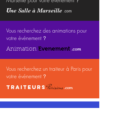
Marseille pour votre événement
?
U
ne Salle à Marseille
.com
Vous recherchez des animations pour
votre événement
?
Evenement
Animation
.com
Vous recherchez un traiteur à Paris pour
votre événement
?
Parisiens
TRAITEURS
.com
Vous recherchez un Brunch pour votre
événement
?