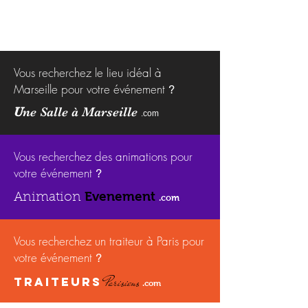
Vous recherchez le lieu idéal à
Marseille pour votre événement
?
U
ne Salle à Marseille
.com
Vous recherchez des animations pour
votre événement
?
Evenement
Animation
.com
Vous recherchez un traiteur à Paris pour
votre événement
?
Parisiens
TRAITEURS
.com