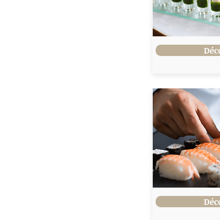
Déc
Déc