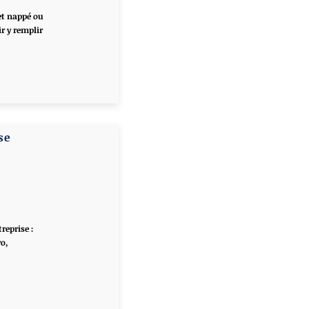
et nappé ou
r y remplir
se
reprise :
ro,