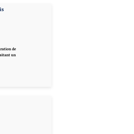
is
aration de
sitant un