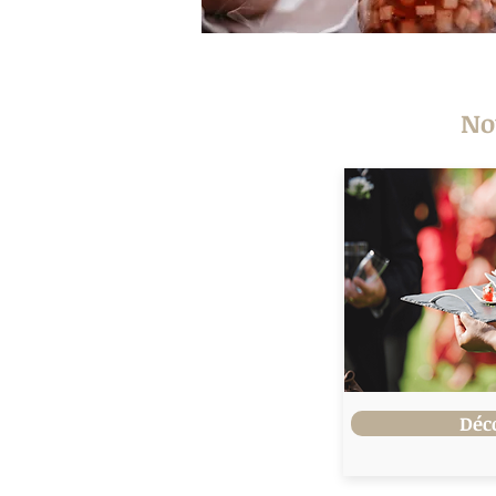
No
Déc