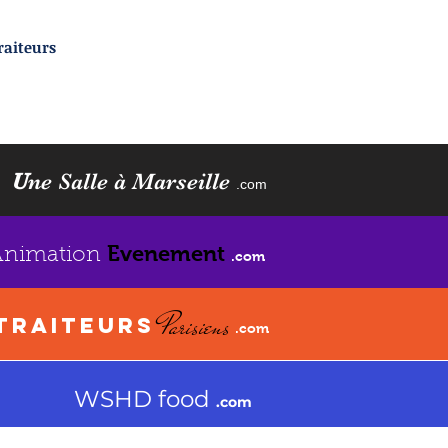
traiteurs
U
ne Salle à Marseille
.com
Evenement
Animation
.com
Parisiens
TRAITEURS
.com
WSHD food
.com