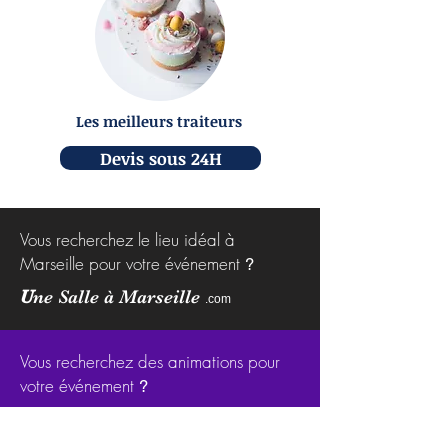
Les meilleurs traiteurs
Devis sous 24H
Vous recherchez le lieu idéal à
Marseille pour votre événement
?
U
ne Salle à Marseille
.com
Vous recherchez des animations pour
votre événement
?
Evenement
Animation
.com