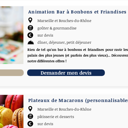
Animation Bar à Bonbons et Friandises
Marseille et Bouches-du-Rhône
goûter & gourmandise
sur devis
dîner, déjeuner, petit déjeuner
Rien de tel qu'un bar à bonbons et friandises pour ravir les
palais des plus jeunes (et parfois des plus vieux)... Découvrez
notre différentes offres !
Demander mon devis
Plateaux de Macarons (personnalisable
Marseille et Bouches-du-Rhône
pâtisserie et desserts
sur devis