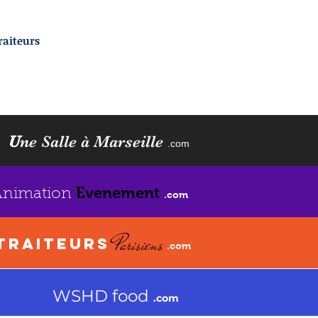
traiteurs
U
ne Salle à Marseille
.com
Evenement
Animation
.com
Parisiens
TRAITEURS
.com
WSHD food
.com